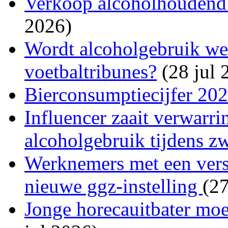
Verkoop alcoholhoudend bi
2026)
Wordt alcoholgebruik wee
voetbaltribunes?
(28 jul 
Bierconsumptiecijfer 20
Influencer zaait verwarri
alcoholgebruik tijdens z
Werknemers met een versl
nieuwe ggz-instelling
(27
Jonge horecauitbater moet