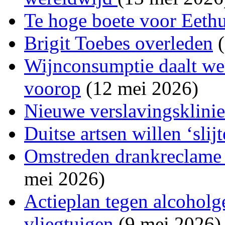
Te hoge boete voor Eeth
Brigit Toebes overleden
(
Wijnconsumptie daalt wer
voorop
(12 mei 2026)
Nieuwe verslavingsklini
Duitse artsen willen ‘slij
Omstreden drankreclame a
mei 2026)
Actieplan tegen alcoholg
vliegtuigen
(9 mei 2026)