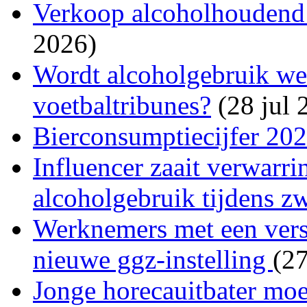
Verkoop alcoholhoudend bi
2026)
Wordt alcoholgebruik wee
voetbaltribunes?
(28 jul 
Bierconsumptiecijfer 20
Influencer zaait verwarri
alcoholgebruik tijdens z
Werknemers met een versl
nieuwe ggz-instelling
(27
Jonge horecauitbater moet