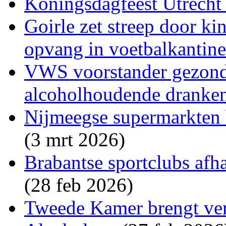
Koningsdagfeest Utrecht 
Goirle zet streep door k
opvang in voetbalkantin
VWS voorstander gezon
alcoholhoudende dranke
Nijmeegse supermarkten 
(3 mrt 2026)
Brabantse sportclubs afh
(28 feb 2026)
Tweede Kamer brengt vers