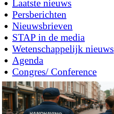
Laatste nieuws
Persberichten
Nieuwsbrieven
STAP in de media
Wetenschappelijk nieuws
Agenda
Congres/ Conference