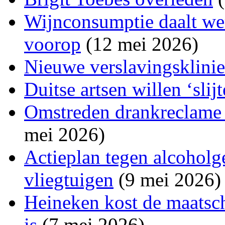
Wijnconsumptie daalt wer
voorop
(12 mei 2026)
Nieuwe verslavingsklini
Duitse artsen willen ‘slij
Omstreden drankreclame a
mei 2026)
Actieplan tegen alcoholg
vliegtuigen
(9 mei 2026)
Heineken kost de maatsch
is
(7 mei 2026)