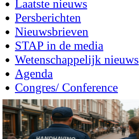
Laatste nieuws
Persberichten
Nieuwsbrieven
STAP in de media
Wetenschappelijk nieuws
Agenda
Congres/ Conference