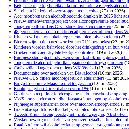
Documentaireserie van Nieuwsuur over alcoholgebruik onder 
Belgische regering bereikt akkoord over nieuwe regels alcohol
Stand van Nederland over stoppen met alcohol
(27 mrt 2026)
Accijnsopbrengsten alcoholhoudende dranken in 2025 licht ge
Nieuw samenwerkingsproject voor alcoholpreventie onder stud
Jongerenplatform BasiC wil studenten laten minderen
(25 mrt 
48 gemeenten van plan om horecatijden te verruimen tijdens W
Rhenen wil nieuwe lokale regels rond alcoholverstrekken
(23 m
Bier en wijn in de pauze worden met 21% btw belast
(23 mrt 2
Kinderen worden beïnvloed door het drinkgedrag van hun vad
Griekenland voert digitale leeftijdscontrole in
(19 mrt 2026)
Europese studie geeft adviezen voor alcoholcampagnes gericht
Jongeren die alcohol gebruiken gaan eerder drugs gebruiken
(1
Cafés willen langer open tijdens WK Voetbal
(17 mrt 2026)
Documentaire over tactieken van Big Alcohol
(16 mrt 2026)
Nieuwe CBS-cijfers alcoholgebruik Nederlanders
(13 mrt 2026
Bingo Loco in de Maassilo niet toegestaan
(12 mrt 2026)
Koningsdagfeest Utrecht alleen voor 18+
(10 mrt 2026)
Goirle zet streep door kinderopvang en buitenschoolse opvang 
VWS voorstander gezondheidswaarschuwingen op alcoholho
Nijmeegse supermarkten boos over alcoholverkoopverbod
(3 m
Brabantse sportclubs afhankelijk van alcoholinkomsten
(28 feb
Tweede Kamer brengt verslag uit inzake wijziging Alcoholwet
Verslavingszorg maakt zich zorgen over betaalbaarheid alcohol
Raad Arnhem wil alcoholreclame op gemeente-eigendommen ni