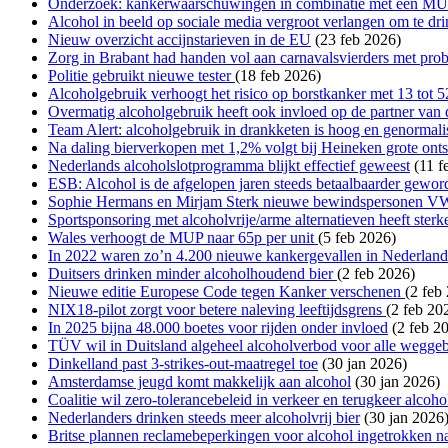
Onderzoek: kankerwaarschuwingen in combinatie met een MUP v
Alcohol in beeld op sociale media vergroot verlangen om te dr
Nieuw overzicht accijnstarieven in de EU
(23 feb 2026)
Zorg in Brabant had handen vol aan carnavalsvierders met pro
Politie gebruikt nieuwe tester
(18 feb 2026)
Alcoholgebruik verhoogt het risico op borstkanker met 13 tot
Overmatig alcoholgebruik heeft ook invloed op de partner van 
Team Alert: alcoholgebruik in drankketen is hoog en genormali
Na daling bierverkopen met 1,2% volgt bij Heineken grote ont
Nederlands alcoholslotprogramma blijkt effectief geweest
(11 f
ESB: Alcohol is de afgelopen jaren steeds betaalbaarder gewor
Sophie Hermans en Mirjam Sterk nieuwe bewindspersonen 
Sportsponsoring met alcoholvrije/arme alternatieven heeft ster
Wales verhoogt de MUP naar 65p per unit
(5 feb 2026)
In 2022 waren zo’n 4.200 nieuwe kankergevallen in Nederland
Duitsers drinken minder alcoholhoudend bier
(2 feb 2026)
Nieuwe editie Europese Code tegen Kanker verschenen
(2 feb
NIX18‑pilot zorgt voor betere naleving leeftijdsgrens
(2 feb 20
In 2025 bijna 48.000 boetes voor rijden onder invloed
(2 feb 2
TÜV wil in Duitsland algeheel alcoholverbod voor alle wegge
Dinkelland past 3-strikes-out-maatregel toe
(30 jan 2026)
Amsterdamse jeugd komt makkelijk aan alcohol
(30 jan 2026)
Coalitie wil zero-tolerancebeleid in verkeer en terugkeer alcoho
Nederlanders drinken steeds meer alcoholvrij bier
(30 jan 2026
Britse plannen reclamebeperkingen voor alcohol ingetrokken na