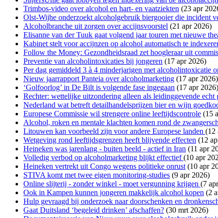
Trimbos-video over alcohol en hart- en vaatziekten
(23 apr 202
Olst-Wijhe onderzoekt alcoholgebruik biergooier die incident v
Alcoholbranche uit zorgen over accijnsvoorstel
(21 apr 2026)
Elisanne van der Tuuk gaat volgend jaar touren met nieuwe th
Kabinet stelt voor accijnzen op alcohol automatisch te indexere
Follow the Money: Gezondheidsraad zet hoogleraar uit commis
Preventie van alcoholintoxicaties bij jongeren
(17 apr 2026)
Per dag gemiddeld 3 à 4 minderjarigen met alcoholintoxicatie
Nieuw jaarrapport Panteia over alcoholmarketing
(17 apr 2026)
‘Golfoorlog’ in De Bilt is volgende fase ingegaan
(17 apr 2026
Rechter: wettelijke uitzondering alleen als leidinggevende echt
Nederland wat betreft detailhandelsprijzen bier en wijn goedko
Europese Commissie wil strengere online leeftijdscontrole
(15 a
Alcohol, roken en mentale klachten komen rond de zwangersc
Litouwen kan voorbeeld zijn voor andere Europese landen
(12
Wetgeving rond leeftijdsgrenzen heeft blijvende effecten
(12 ap
Heineken was jarenlang - buiten beeld - actief in Iran
(11 apr 2
Volledig verbod op alcoholmarketing blijkt effectief
(10 apr 20
Heineken vertrekt uit Congo wegens politieke onrust
(10 apr 2
STIVA komt met twee eigen monitoring-studies
(9 apr 2026)
Online slijterij - zonder winkel - moet vergunning krijgen
(7 ap
Ook in Kampen kunnen jongeren makkelijk alcohol kopen
(2 a
Hulp gevraagd bij onderzoek naar doorschenken en dronkensc
Gaat Duitsland ‘begeleid drinken’ afschaffen?
(30 mrt 2026)