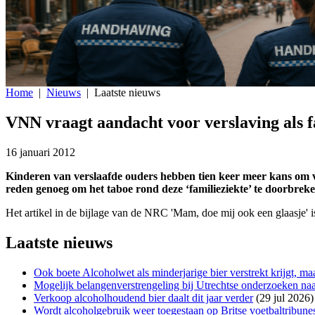
Home
|
Nieuws
|
Laatste nieuws
VNN vraagt aandacht voor verslaving als f
16 januari 2012
Kinderen van verslaafde ouders hebben tien keer meer kans om v
reden genoeg om het taboe rond deze ‘familieziekte’ te doorbreken
Het artikel in de bijlage van de NRC 'Mam, doe mij ook een glaasje'
Laatste nieuws
Ook boete Alcoholwet als minderjarige bier verstrekt krijgt, maa
Mogelijk belangenverstrengeling bij Utrechtse onderzoeken naar
Verkoop alcoholhoudend bier daalt dit jaar verder
(29 jul 2026)
Wordt alcoholgebruik weer toegestaan op Britse voetbaltribune