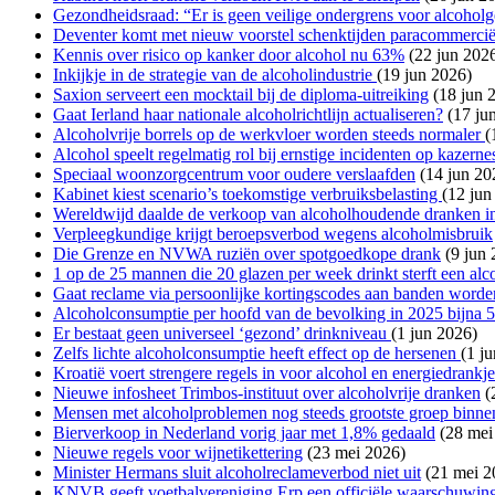
Gezondheidsraad: “Er is geen veilige ondergrens voor alcohol
Deventer komt met nieuw voorstel schenktijden paracommercië
Kennis over risico op kanker door alcohol nu 63%
(22 jun 202
Inkijkje in de strategie van de alcoholindustrie
(19 jun 2026)
Saxion serveert een mocktail bij de diploma-uitreiking
(18 jun 
Gaat Ierland haar nationale alcoholrichtlijn actualiseren?
(17 ju
Alcoholvrije borrels op de werkvloer worden steeds normaler
(
Alcohol speelt regelmatig rol bij ernstige incidenten op kazerne
Speciaal woonzorgcentrum voor oudere verslaafden
(14 jun 20
Kabinet kiest scenario’s toekomstige verbruiksbelasting
(12 jun
Wereldwijd daalde de verkoop van alcoholhoudende dranken 
Verpleegkundige krijgt beroepsverbod wegens alcoholmisbruik
Die Grenze en NVWA ruziën over spotgoedkope drank
(9 jun 
1 op de 25 mannen die 20 glazen per week drinkt sterft een alc
Gaat reclame via persoonlijke kortingscodes aan banden worde
Alcoholconsumptie per hoofd van de bevolking in 2025 bijna 
Er bestaat geen universeel ‘gezond’ drinkniveau
(1 jun 2026)
Zelfs lichte alcoholconsumptie heeft effect op de hersenen
(1 j
Kroatië voert strengere regels in voor alcohol en energiedrankje
Nieuwe infosheet Trimbos-instituut over alcoholvrije dranken
(
Mensen met alcoholproblemen nog steeds grootste groep binne
Bierverkoop in Nederland vorig jaar met 1,8% gedaald
(28 mei
Nieuwe regels voor wijnetikettering
(23 mei 2026)
Minister Hermans sluit alcoholreclameverbod niet uit
(21 mei 2
KNVB geeft voetbalvereniging Erp een officiële waarschuwi