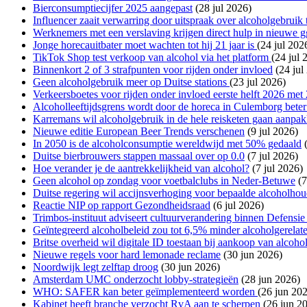
Bierconsumptiecijfer 2025 aangepast
(28 jul 2026)
Influencer zaait verwarring door uitspraak over alcoholgebruik
Werknemers met een verslaving krijgen direct hulp in nieuwe g
Jonge horecauitbater moet wachten tot hij 21 jaar is
(24 jul 202
TikTok Shop test verkoop van alcohol via het platform
(24 jul 
Binnenkort 2 of 3 strafpunten voor rijden onder invloed
(24 jul
Geen alcoholgebruik meer op Duitse stations
(23 jul 2026)
Verkeersboetes voor rijden onder invloed eerste helft 2026 me
Alcoholleeftijdsgrens wordt door de horeca in Culemborg bete
Karremans wil alcoholgebruik in de hele reisketen gaan aanpa
Nieuwe editie European Beer Trends verschenen
(9 jul 2026)
In 2050 is de alcoholconsumptie wereldwijd met 50% gedaald
(
Duitse bierbrouwers stappen massaal over op 0.0
(7 jul 2026)
Hoe verander je de aantrekkelijkheid van alcohol?
(7 jul 2026)
Geen alcohol op zondag voor voetbalclubs in Neder-Betuwe
(7
Duitse regering wil accijnsverhoging voor bepaalde alcoholho
Reactie NIP op rapport Gezondheidsraad
(6 jul 2026)
Trimbos-instituut adviseert cultuurverandering binnen Defensi
Geïntegreerd alcoholbeleid zou tot 6,5% minder alcoholgerelat
Britse overheid wil digitale ID toestaan bij aankoop van alcoho
Nieuwe regels voor hard lemonade reclame
(30 jun 2026)
Noordwijk legt zelftap droog
(30 jun 2026)
Amsterdam UMC onderzocht lobby-strategieën
(28 jun 2026)
WHO: SAFER kan beter geïmplementeerd worden
(26 jun 20
Kabinet heeft branche verzocht RvA aan te scherpen
(26 jun 2