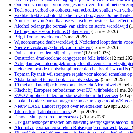
Ouderen staan open voor een gesprek over alcohol met een zor
Toch geen verbod op opkopen van gebruikte spullen van verko
Vakblad trekt alcoholpublicatie in van hoogleraar Joline Beulen
Aanpassing van Amerikaanse waarschuwingstekst kan effect h
Alcohol belangrijke oorzaak van ziekte en sterfte wereldwijd
(
Te hoge boete voor Eethuis Opheusden?
(13 mei 2026)
Brigit Toebes overleden
(13 mei 2026)
Wijnconsumptie daalt wereldwijd, Nederland loopt daarin voor
Nieuwe verslavingskliniek voor ouderen
(12 mei 2026)
Duitse artsen willen ‘slijterijsysteem’
(12 mei 2026)
Omstreden drankreclame aangepast na felle kritiek
(12 mei 202
Actieplan tegen alcoholgebruik op luchthavens en in vliegtuige
Heineken kost de maatschappij meer dan het bedrijf waard is
(
Topman Ryanair wil strengere regels voor alcohol schenken op
Afslankmiddel tempert ook alcoholverslaving
(5 mei 2026)
19 mei a.s. landelijke bijeenkomst toezicht Alcoholwet
(5 mei 
Klacht bij Europese ombudsman over EU-wijnbeleid
(1 mei 20
SWOV publiceert literatuurstudie alcohol in het verkeer
(30 apr
Haaland onder vuur vanwege reclamecampagne rond WK voet
Nieuw EASL-Lancet rapport over leverziekten
(29 apr 2026)
TikTok krijgt alcoholreclames
(29 apr 2026)
Emmen sluit per direct horecazaak
(29 apr 2026)
Urk gaat testkoper inzetten om naleving leeftijdsgrens alcohol 
Alcoholvrije varianten spreken Britse jongeren nauwelijks aan
SlijtersUnie gaat lobbyen tegen indexering van de alcoholaccij