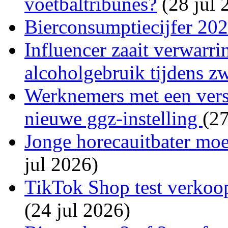
voetbaltribunes?
(28 jul 
Bierconsumptiecijfer 20
Influencer zaait verwarri
alcoholgebruik tijdens z
Werknemers met een versl
nieuwe ggz-instelling
(27
Jonge horecauitbater moet
jul 2026)
TikTok Shop test verkoop
(24 jul 2026)