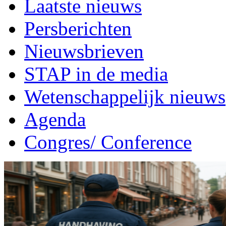
Laatste nieuws
Persberichten
Nieuwsbrieven
STAP in de media
Wetenschappelijk nieuws
Agenda
Congres/ Conference